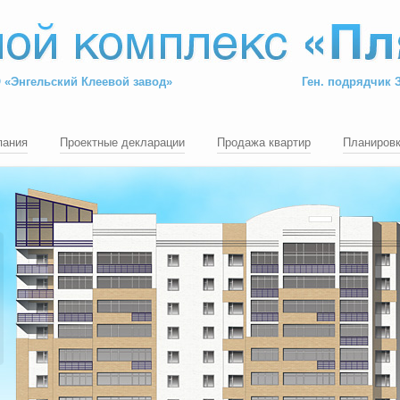
 «Энгельский Клеевой завод»
Ген. подрядчик 
пания
Проектные декларации
Продажа квартир
Планировк