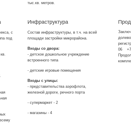
тыс.кв. метров.
а
Инфраструктура
Прод
Заключ
екса, с
Состав инфраструктуры, в т.ч. на всей
долево
ипа под
площади застройки микрорайона.
регист
Входы со двора:
06 +7 
кв.
- детское дошкольное учреждение
Продол
встроенного типа
компле
- детские игровые помещения
5
Входы с улицы:
- представительства аэрофлота,
ная
железной дороги, речного порта
ьная
- супермаркет - 2
- магазины - 4
ных
 всему